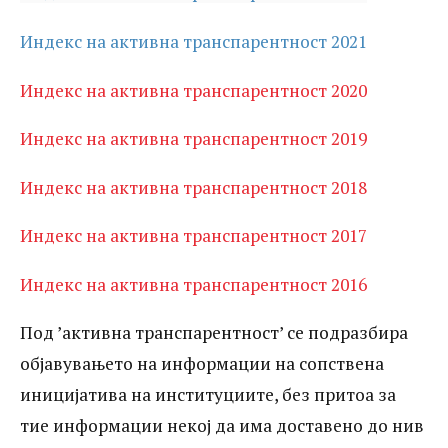
2018 Индекс на активна
Индекс на активна транспарентност 2021
транспарентност 2017 Индекс на
Индекс на активна транспарентност 2020
активна транспарентност 2016 Под
’активна транспарентност’ се
Индекс на активна транспарентност 2019
подразбира објавувањето на
Индекс на активна транспарентност 2018
информации на сопствена иницијатива
Индекс на активна транспарентност 2017
на институциите, без притоа за тие
информации некој да има доставено до
Индекс на активна транспарентност 2016
нив официјално барање за слободен
Под ’активна транспарентност’ се подразбира
пристап. Спротивно, во случаите кога до
објавувањето на информации на сопствена
институцијата се доставува барање за
иницијатива на институциите, без притоа за
одредена информација, станува збор за
тие информации некој да има доставено до нив