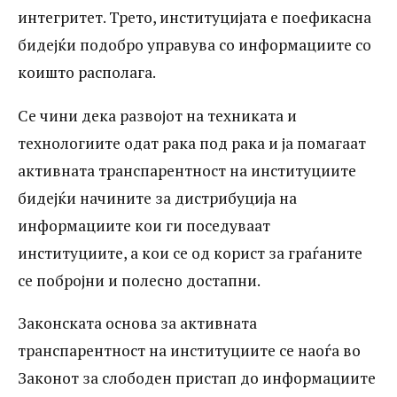
ги промовира принципите на добро
интегритет. Трето, институцијата е поефикасна
владеење и интегритет. Трето,
бидејќи подобро управува со информациите со
институцијата е поефикасна бидејќи
коишто располага.
подобро управува со информациите со
Се чини дека развојот на техниката и
коишто располага. Се чини дека
технологиите одат рака под рака и ја помагаат
развојот на техниката и технологиите
активната транспарентност на институциите
бидејќи начините за дистрибуција на
одат рака под рака и ја помагаат
информациите кои ги поседуваат
активната транспарентност на
институциите, а кои се од корист за граѓаните
институциите бидејќи начините за
се побројни и полесно достапни.
дистрибуција на информациите кои ги
Законската основа за активната
поседуваат институциите,...
транспарентност на институциите се наоѓа во
Законот за слободен пристап до информациите