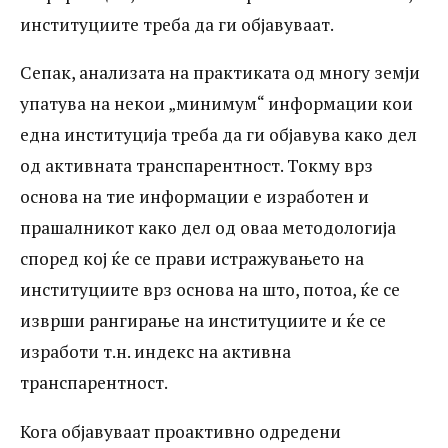
институциите треба да ги објавуваат.
Сепак, анализата на практиката од многу земји
упатува на некои „минимум“ информации кои
една институција треба да ги објавува како дел
од активната транспарентност. Токму врз
основа на тие информации е изработен и
прашалникот како дел од оваа методологија
според кој ќе се прави истражувањето на
институциите врз основа на што, потоа, ќе се
изврши рангирање на институциите и ќе се
изработи т.н. индекс на активна
транспарентност.
Кога објавуваат проактивно одредени