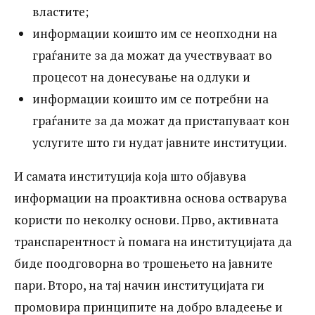
учествуваат во процесот на донесување
властите;
на одлуки и информации коишто им се
информации коишто им се неопходни на
граѓаните за да можат да учествуваат во
потребни на граѓаните за да можат да
процесот на донесување на одлуки и
пристапуваат кон услугите што ги нудат
информации коишто им се потребни на
јавните институции. И самата
граѓаните за да можат да пристапуваат кон
институција која што објавува
услугите што ги нудат јавните институции.
информации на проактивна основа
И самата институција која што објавува
остварува користи по неколку основи.
информации на проактивна основа остварува
Прво, активната транспарентност ѝ
користи по неколку основи. Прво, активната
помага на институцијата да биде
транспарентност ѝ помага на институцијата да
биде поодговорна во трошењето на јавните
поодговорна во трошењето на јавните
пари. Второ, на тај начин институцијата ги
пари. Второ, на тај начин институцијата
промовира принципите на добро владеење и