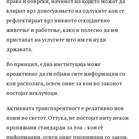
права и обврски, начинот на којшто можат да
влијаат врз донесувањето на одлуките кои се
рефлектираат врз нивното секојдневно
живеење и работење, како и полесно да им
пристапат на услугите што им ги нуди
државата.
Во принцип, една институција може
проактивно да ги објави сите информации со
кои располага, освен оние за кои во законот
постојат исклучоци.
Активната транспарентност е релативно нов
поим во светот. Оттука, не постојат ниту некои
пропишани стандарди за тоа – кои сè
информации, освен оние пропишани со закон,