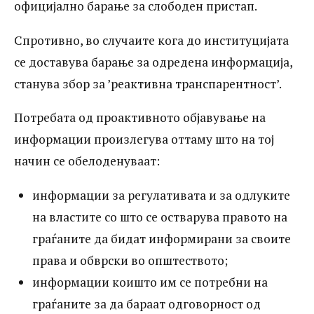
официјално барање за слободен пристап.
’реактивна транспарентност’. Потребата
од проактивното објавување на
Спротивно, во случаите кога до институцијата
информации произлегува оттаму што на
се доставува барање за одредена информација,
станува збор за ’реактивна транспарентност’.
тој начин се обелоденуваат: информации
за регулативата и за одлуките на
Потребата од проактивното објавување на
властите со што се остварува правото
информации произлегува оттаму што на тој
начин се обелоденуваат:
на граѓаните да бидат информирани за
своите права и обврски во општеството;
информации за регулативата и за одлуките
информации коишто им се потребни на
на властите со што се остварува правото на
граѓаните да бидат информирани за своите
граѓаните за да бараат одговорност од
права и обврски во општеството;
властите; информации коишто им се
информации коишто им се потребни на
неопходни на граѓаните за да можат да
граѓаните за да бараат одговорност од