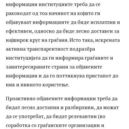
информации институциите треба да се
раководат од тоа начинот на којшто ги
објавуваат информациите да биде исплатлив и
ефективен, односно да биде лесно доставен за
најширок круг на граѓани. Исто така, искрената
активна транспарентност подразбра
институцијата да ги информира граѓаните и
заинтересираните страни за објавените
информации и да го поттикнува пристапот до
нив и нивното користење.
Проактивно објавените информации треба да
бидат лесно достапни и разбирливи, да можат
да се употребат, да бидат релевантни (во
соработка со граѓанските организации и