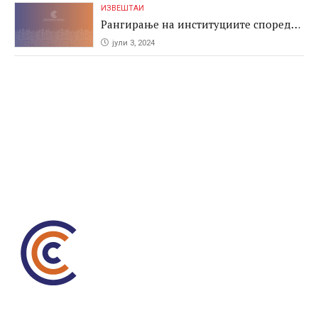
ИЗВЕШТАИ
Рангирање на институциите според
антикорупциските перформаси во
јули 3, 2024
јавните набавки