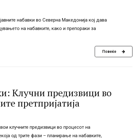
 јавните набавки во Северна Македонија кој дава
дувањето на набавките, како и препораки за
Повеќе
ки: Клучни предизвици во
ите претпријатија
здвои клучните предизвици во процесот на
екоја од трите фази – планирање на набавките,