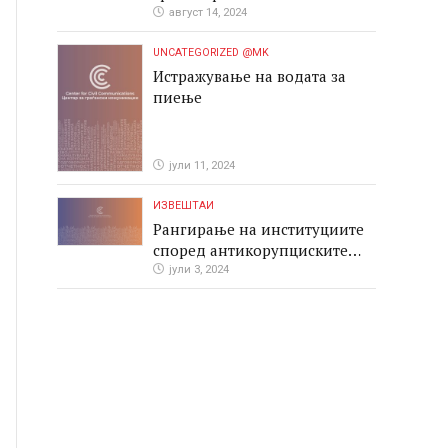
август 14, 2024
UNCATEGORIZED @MK
Истражување на водата за
пиење
јули 11, 2024
ИЗВЕШТАИ
Рангирање на институциите
според антикорупциските
перформаси во јавните
јули 3, 2024
набавки