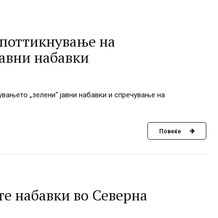
 поттикнување на
јавни набавки
вањето „зелени“ јавни набавки и спречување на
Повеќе
те набавки во Северна