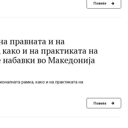
Повеќе
на правната и на
како и на практиката на
е набавки во Македонија
оналната рамка, како и на практиката на
Повеќе