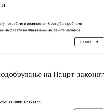
ки
ѓу потребите и реалноста - Состојба, проблеми
е на фазата на планирање на јавните набавки.
Повеќе
подобрување на Нацрт-законот
нот за јавните набавки