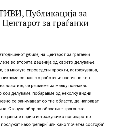
ВИ, Публикација за
 Центарот за граѓанки
одишниот јубилеј на Центарот за граѓанки
лезе во втората деценија од своето делување.
а, за многуте спроведени проекти, истражувања,
извикавме со нашето работење насочено кон
на властите, се решивме за малку поинакво
во кои делуваме, побаравме од неколку видни
невно се занимаваат со тие области, да направат
ина. Станува збор за областите: граѓанско
 на јавните пари и истражувачко новинарство.
послужат како ’репери‘ или како ’почетна состојба‘