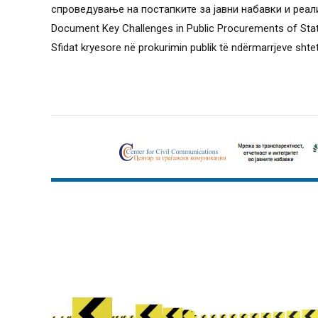
спроведување на постапките за јавни набавки и реализ
Document Key Challenges in Public Procurements of Stat
Sfidat kryesore në prokurimin publik të ndërmarrjeve shte