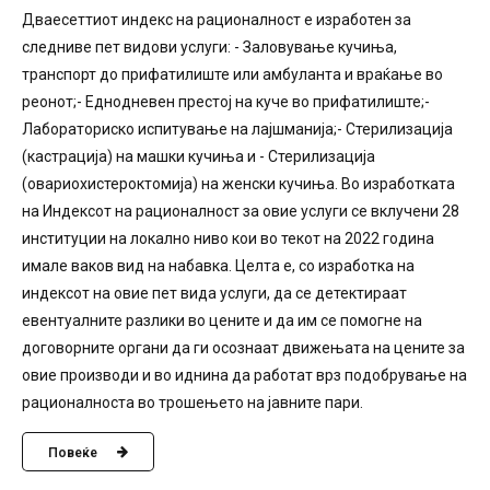
Дваесеттиот индекс на рационалност е изработен за
следниве пет видови услуги: - Заловување кучиња,
транспорт до прифатилиште или амбуланта и враќање во
реонот;- Еднодневен престој на куче во прифатилиште;-
Лабораториско испитување на лајшманија;- Стерилизација
(кастрација) на машки кучиња и - Стерилизација
(овариохистероктомија) на женски кучиња. Во изработката
на Индексот на рационалност за овие услуги се вклучени 28
институции на локално ниво кои во текот на 2022 година
имале ваков вид на набавка. Целта е, со изработка на
индексот на овие пет вида услуги, да се детектираат
евентуалните разлики во цените и да им се помогне на
договорните органи да ги осознаат движењата на цените за
овие производи и во иднина да работат врз подобрување на
рационалноста во трошењето на јавните пари.
Повеќе