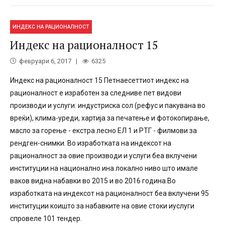
ИНДЕКС НА РАЦИОНАЛНОСТ
Индекс на рационалност 15
февруари 6, 2017
6325
Индекс на рационалност 15 Петнаесеттиот индекс на
рационалност е изработен за следниве пет видови
производи и услуги: индустриска сол (рефус и пакувана во
вреќи), клима-уреди, хартија за печатење и фотокопирање,
масло за горење - екстра лесно ЕЛ 1 и РТГ - филмови за
рендген-снимки. Во изработката на индексот на
рационалност за овие производи и услуги беа вклучени
институции на национално ина локално ниво што имале
ваков видна набавки во 2015 и во 2016 година.Во
изработката на индексот на рационалност беа вклучени 95
институции коишто за набавките на овие стоки иуслуги
спровеле 101 тендер.