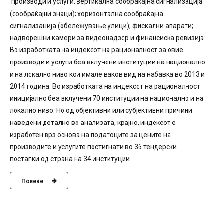
производи и услуги: вертикална сообраќајна сигнализација
(сообраќајни знаци); хоризонтална сообраќајна
сигнализација (обележување улици); фискални апарати;
надворешни камери за видеонадзор и финансиска ревизија.
Во изработката на индексот на рационалност за овие
производи и услуги беа вклучени институции на национално
и на локално ниво кои имале ваков вид на набавка во 2013 и
2014 година. Во изработката на индексот на рационалност
иницијално беа вклучени 70 институции на национално и на
локално ниво. Но од објективни или субјективни причини
наведени детално во анализата, крајно, индексот е
изработен врз основа на податоците за цените на
производите и услугите постигнати во 36 тендерски
постапки од страна на 34 институции.
Повеќе