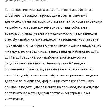
август 25, 2015
6492
Тринаесеттиот индекс на рационалност е изработен за
следниве пет видови производи и услуги: авионска
дезинсекција на комарци, систем за електронска евиденција
на работното време, контејнери за отпад, собирање,
транспoрт и уништување на медицински отпад и пилешки
стек. Во изработката на индексот на рационалност за овие
производи и услуги беа вклучени институции на национално
и на локално ниво кои имале ваков вид на набавка во 2013,
2014 и 2015 година. Во изработката на индексот на
рационалност иницијално беа вклучени 67 тендери
спроведени од институции на национално и на локално
ниво. Но, од објективни или субјективни причини наведени
детално во анализата, крајно, индексот е изработен врз
основа на податоците за цените на производите и услугите
постигнати во 42 тендерски постапки од страна на 40
институции.