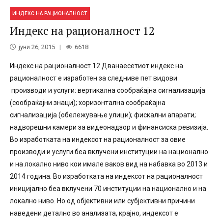
ИНДЕКС НА РАЦИОНАЛНОСТ
Индекс на рационалност 12
јуни 26, 2015
6618
Индекс на рационалност 12 Дванаесетиот индекс на
рационалност е изработен за следниве пет видови
производи и услуги: вертикална сообраќајна сигнализација
(сообраќајни знаци); хоризонтална сообраќајна
сигнализација (обележување улици); фискални апарати;
надворешни камери за видеонадзор и финансиска ревизија.
Во изработката на индексот на рационалност за овие
производи и услуги беа вклучени институции на национално
и на локално ниво кои имале ваков вид на набавка во 2013 и
2014 година. Во изработката на индексот на рационалност
иницијално беа вклучени 70 институции на национално и на
локално ниво. Но од објективни или субјективни причини
наведени детално во анализата, крајно, индексот е