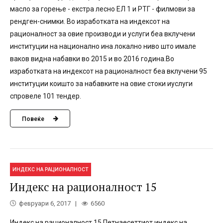
масло за горење - екстра лесно ЕЛ 1 и РТГ - филмови за
рендген-снимки. Во изработката на индексот на
рационалност за овие производи и услуги беа вклучени
институции на национално ина локално ниво што имале
ваков видна набавки во 2015 и во 2016 година.Во
изработката на индексот на рационалност беа вклучени 95
институции коишто за набавките на овие стоки иуслуги
спровеле 101 тендер.
Повеќе
ИНДЕКС НА РАЦИОНАЛНОСТ
Индекс на рационалност 15
февруари 6, 2017
6560
Индекс на рационалност 15 Петнаесеттиот индекс на