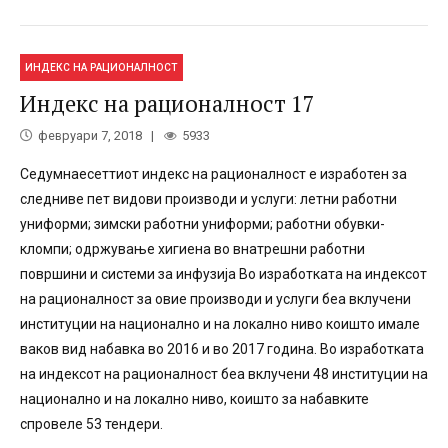
ИНДЕКС НА РАЦИОНАЛНОСТ
Индекс на рационалност 17
февруари 7, 2018
5933
Седумнаесеттиот индекс на рационалност е изработен за
следниве пет видови производи и услуги: летни работни
униформи; зимски работни униформи; работни обувки-
кломпи; одржување хигиeна во внатрешни работни
површини и системи за инфузија Во изработката на индексот
на рационалност за овие производи и услуги беа вклучени
институции на национално и на локално ниво коишто имале
ваков вид набавка во 2016 и во 2017 година. Во изработката
на индексот на рационалност беа вклучени 48 институции на
национално и на локално ниво, коишто за набавките
спровеле 53 тендери.