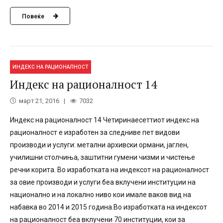
Повеќе
ИНДЕКС НА РАЦИОНАЛНОСТ
Индекс на рационалност 14
март 21, 2016
7032
Индекс на рационалност 14 Четиринаесеттиот индекс на
рационалност е изработен за следниве пет видови
производи и услуги: метални архивски ормани, јаглен,
училишни столчиња, заштитни гумени чизми и чистење
речни корита. Во изработката на индексот на рационалност
за овие производи и услуги беа вклучени институции на
национално и на локално ниво кои имале ваков вид на
набавка во 2014 и 2015 година.Во изработката на индексот
на рационалност беа вклучени 70 институции, кои за