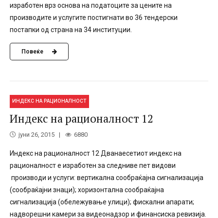
изработен врз основа на податоците за цените на
производите и услугите постигнати во 36 тендерски
постапки од страна на 34 институции.
Повеќе
ИНДЕКС НА РАЦИОНАЛНОСТ
Индекс на рационалност 12
јуни 26, 2015
6880
Индекс на рационалност 12 Дванаесетиот индекс на
рационалност е изработен за следниве пет видови
производи и услуги: вертикална сообраќајна сигнализација
(сообраќајни знаци); хоризонтална сообраќајна
сигнализација (обележување улици); фискални апарати;
надворешни камери за видеонадзор и финансиска ревизија.