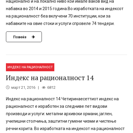
национално и на локално ниво кои имале ваков вид на
набавка во 2014 и 2015 година.Во изработката на индексот
на рационалност беа вклучени 70 институции, кои за
набавките на овие стоки и услуги спровеле 74 тендери.
Повеќе
ИНДЕКС НА РАЦИОНАЛНОСТ
Индекс на рационалност 14
март 21, 2016
6812
Индекс на рационалност 14 Четиринаесеттиот индекс на
рационалност е изработен за следниве пет видови
производи и услуги: метални архивски ормани, јаглен,
училишни столчиња, заштитни гумени чизми и чистење
речни корита. Во изработката на индексот на рационалност