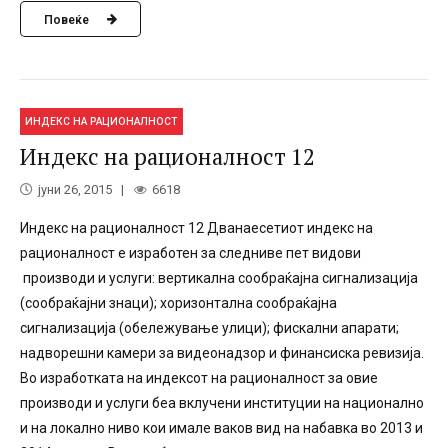
Повеќе
ИНДЕКС НА РАЦИОНАЛНОСТ
Индекс на рационалност 12
јуни 26, 2015
6618
Индекс на рационалност 12 Дванаесетиот индекс на
рационалност е изработен за следниве пет видови
производи и услуги: вертикална сообраќајна сигнализација
(сообраќајни знаци); хоризонтална сообраќајна
сигнализација (обележување улици); фискални апарати;
надворешни камери за видеонадзор и финансиска ревизија.
Во изработката на индексот на рационалност за овие
производи и услуги беа вклучени институции на национално
и на локално ниво кои имале ваков вид на набавка во 2013 и