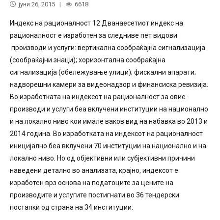
јуни 26, 2015
6618
Индекс на рационалност 12 Дванаесетиот индекс на
рационалност е изработен за следниве пет видови
производи и услуги: вертикална сообраќајна сигнализација
(сообраќајни знаци); хоризонтална сообраќајна
сигнализација (обележување улици); фискални апарати;
надворешни камери за видеонадзор и финансиска ревизија.
Во изработката на индексот на рационалност за овие
производи и услуги беа вклучени институции на национално
и на локално ниво кои имале ваков вид на набавка во 2013 и
2014 година. Во изработката на индексот на рационалност
иницијално беа вклучени 70 институции на национално и на
локално ниво. Но од објективни или субјективни причини
наведени детално во анализата, крајно, индексот е
изработен врз основа на податоците за цените на
производите и услугите постигнати во 36 тендерски
постапки од страна на 34 институции.