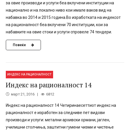
за овие производи и услуги беа вклучени институции на
национално и на локално ниво кои имале ваков вид на
набавка во 2014 и 2015 година.Во изработката на индексот
на рационалност беа вклучени 70 институции, кои за
набавките на овие стоки и услуги спровеле 74 тендери.
Повеќе
ИНДЕКС НА РАЦИОНАЛНОСТ
Индекс на рационалност 14
март 21, 2016
6812
Индекс на рационалност 14 Четиринаесеттиот индекс на
рационалност е изработен за следниве пет видови
производи и услуги: метални архивски ормани, јаглен,
училишни столчиња, заштитни гумени чизми и чистење