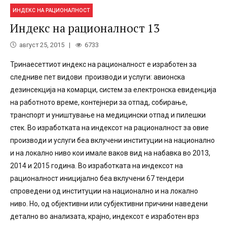
ИНДЕКС НА РАЦИОНАЛНОСТ
Индекс на рационалност 13
август 25, 2015
6733
Тринаесеттиот индекс на рационалност е изработен за
следниве пет видови производи и услуги: авионска
дезинсекција на комарци, систем за електронска евиденција
на работното време, контејнери за отпад, собирање,
транспoрт и уништување на медицински отпад и пилешки
стек. Во изработката на индексот на рационалност за овие
производи и услуги беа вклучени институции на национално
и на локално ниво кои имале ваков вид на набавка во 2013,
2014 и 2015 година. Во изработката на индексот на
рационалност иницијално беа вклучени 67 тендери
спроведени од институции на национално и на локално
ниво. Но, од објективни или субјективни причини наведени
детално во анализата, крајно, индексот е изработен врз