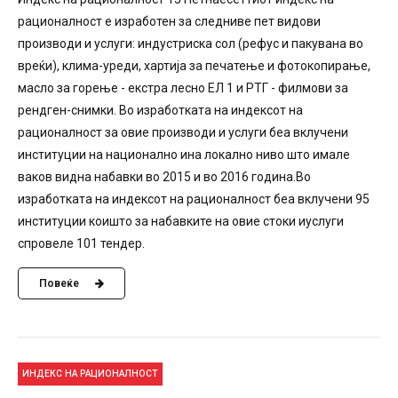
рационалност е изработен за следниве пет видови
производи и услуги: индустриска сол (рефус и пакувана во
вреќи), клима-уреди, хартија за печатење и фотокопирање,
масло за горење - екстра лесно ЕЛ 1 и РТГ - филмови за
рендген-снимки. Во изработката на индексот на
рационалност за овие производи и услуги беа вклучени
институции на национално ина локално ниво што имале
ваков видна набавки во 2015 и во 2016 година.Во
изработката на индексот на рационалност беа вклучени 95
институции коишто за набавките на овие стоки иуслуги
спровеле 101 тендер.
Повеќе
ИНДЕКС НА РАЦИОНАЛНОСТ