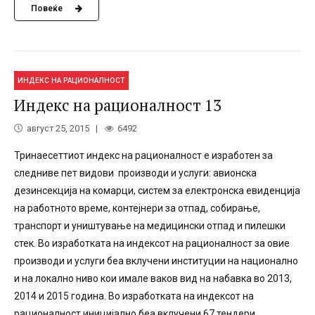
Повеќе
ИНДЕКС НА РАЦИОНАЛНОСТ
Индекс на рационалност 13
август 25, 2015
6492
Тринаесеттиот индекс на рационалност е изработен за
следниве пет видови производи и услуги: авионска
дезинсекција на комарци, систем за електронска евиденција
на работното време, контејнери за отпад, собирање,
транспoрт и уништување на медицински отпад и пилешки
стек. Во изработката на индексот на рационалност за овие
производи и услуги беа вклучени институции на национално
и на локално ниво кои имале ваков вид на набавка во 2013,
2014 и 2015 година. Во изработката на индексот на
рационалност иницијално беа вклучени 67 тендери