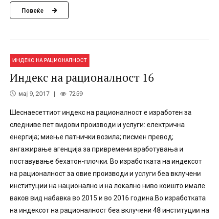
Повеќе
ИНДЕКС НА РАЦИОНАЛНОСТ
Индекс на рационалност 16
мај 9, 2017
7259
Шеснаесеттиот индекс на рационалност е изработен за
следниве пет видови производи и услуги: електрична
енергија; миење патнички возила; писмен превод;
ангажирање агенција за привремени вработувања и
поставување бехатон-плочки. Во изработката на индексот
на рационалност за овие производи и услуги беа вклучени
институции на национално и на локално ниво коишто имале
ваков вид набавка во 2015 и во 2016 година.Во изработката
на индексот на рационалност беа вклучени 48 институции на