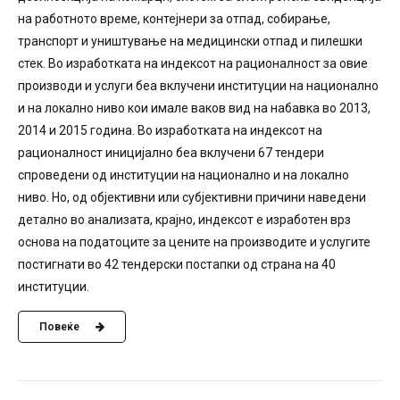
на работното време, контејнери за отпад, собирање,
транспoрт и уништување на медицински отпад и пилешки
стек. Во изработката на индексот на рационалност за овие
производи и услуги беа вклучени институции на национално
и на локално ниво кои имале ваков вид на набавка во 2013,
2014 и 2015 година. Во изработката на индексот на
рационалност иницијално беа вклучени 67 тендери
спроведени од институции на национално и на локално
ниво. Но, од објективни или субјективни причини наведени
детално во анализата, крајно, индексот е изработен врз
основа на податоците за цените на производите и услугите
постигнати во 42 тендерски постапки од страна на 40
институции.
Повеќе