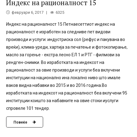
Индекс на рационалност 15
февруари 6, 2017
6325
Индекс на рационалност 15 Петнаесеттиот индекс на
рационалност е изработен за следниве пет видови
производи и услуги: индустриска сол (рефус и пакувана во
вреќи), клима-уреди, хартија за печатење и фотокопирање,
масло за горење - екстра лесно ЕЛ 1 и РТГ - филмови за
рендген-снимки. Во изработката на индексот на
рационалност за овие производи и услуги беа вклучени
институции на национално ина локално ниво што имале
ваков видна набавки во 2015 и во 2016 година.Во
изработката на индексот на рационалност беа вклучени 95
институции коишто за набавките на овие стоки иуслуги
спровеле 101 тендер.
Повеќе