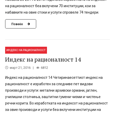
на рационалност беа вклучени 70 институции, кои за
набавките на овие стоки и услуги спровеле 74 тендери.
Повеќе
ИНДЕКС НА РАЦИОНАЛНОСТ
Индекс на рационалност 14
март 21, 2016
6812
Индекс на рационалност 14 Четиринаесеттиот индекс на
рационалност е изработен за следниве пет видови
производи и услуги: метални архивски ормани, јаглен,
училишни столчиња, заштитни гумени чизми и чистење
речни корита. Во изработката на индексот на рационалност
за овие производи и услуги беа вклучени институции на