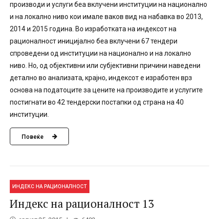
производи и услуги беа вклучени институции на национално
и на локално ниво кои имале ваков вид на набавка во 2013,
2014 и 2015 година. Во изработката на индексот на
рационалност иницијално беа вклучени 67 тендери
спроведени од институции на национално и на локално
ниво. Но, од објективни или субјективни причини наведени
детално во анализата, крајно, индексот е изработен врз
основа на податоците за цените на производите и услугите
постигнати во 42 тендерски постапки од страна на 40
институции.
Повеќе
ИНДЕКС НА РАЦИОНАЛНОСТ
Индекс на рационалност 13