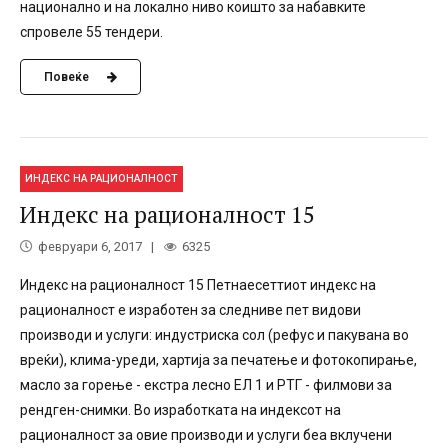
национално и на локално ниво коишто за набавките
спровеле 55 тендери.
Повеќе
ИНДЕКС НА РАЦИОНАЛНОСТ
Индекс на рационалност 15
февруари 6, 2017
6325
Индекс на рационалност 15 Петнаесеттиот индекс на
рационалност е изработен за следниве пет видови
производи и услуги: индустриска сол (рефус и пакувана во
вреќи), клима-уреди, хартија за печатење и фотокопирање,
масло за горење - екстра лесно ЕЛ 1 и РТГ - филмови за
рендген-снимки. Во изработката на индексот на
рационалност за овие производи и услуги беа вклучени