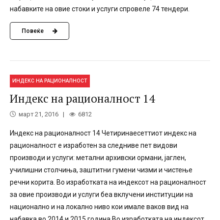
набавките на овие стоки и услуги спровеле 74 тендери.
Повеќе
ИНДЕКС НА РАЦИОНАЛНОСТ
Индекс на рационалност 14
март 21, 2016
6812
Индекс на рационалност 14 Четиринаесеттиот индекс на
рационалност е изработен за следниве пет видови
производи и услуги: метални архивски ормани, јаглен,
училишни столчиња, заштитни гумени чизми и чистење
речни корита. Во изработката на индексот на рационалност
за овие производи и услуги беа вклучени институции на
национално и на локално ниво кои имале ваков вид на
набавка во 2014 и 2015 година.Во изработката на индексот