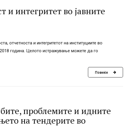
т и интегритет во јавните
та, отчетноста и интегритетот на институциите во
 2018 година. Целото истражување можете да го
Повеќе
ојбите, проблемите и идните
њето на тендерите во