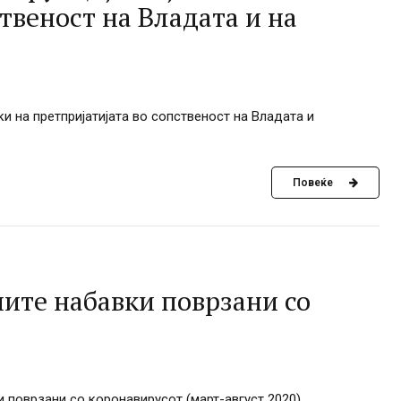
твеност на Владата и на
и на претпријатијата во сопственост на Владата и
Повеќе
ните набавки поврзани со
и поврзани со коронавирусот (март-август 2020)