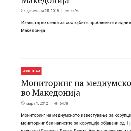
декември 25, 2018
4494
Извештај во сенка за состојбите, проблемите и идни
Македонија
ИЗВЕШТАИ
Мониторинг на медиумскот
во Македонија
март 1, 2012
6478
Мониторинг на медиумското известување за корупциј
мониторинг беа написите за корупција објавени од 1 
весници (Дневник, Вечер, Време, Утрински весник и Ф