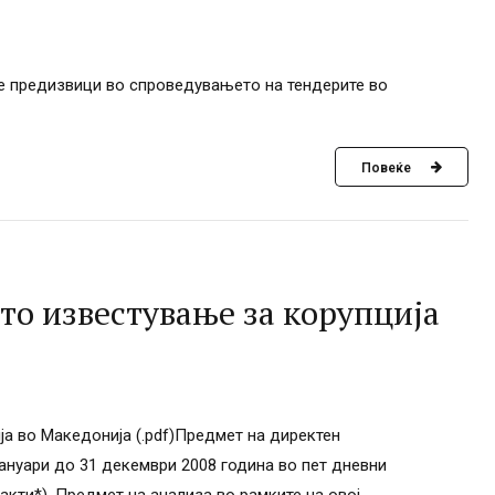
те предизвици во спроведувањето на тендерите во
Повеќе
о известување за корупција
а во Македонија (.pdf)Предмет на директен
јануари до 31 декември 2008 година во пет дневни
акти*). Предмет на анализа во рамките на овој