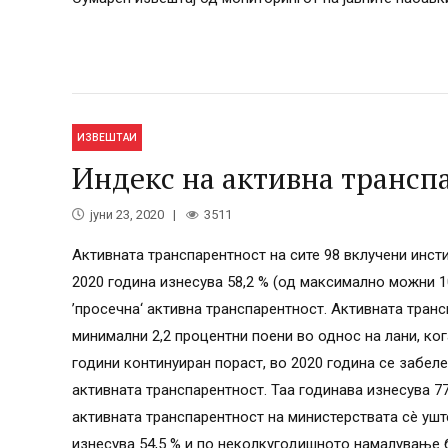
ИЗВЕШТАИ
Индекс на активна трансп
јуни 23, 2020
3511
Активната транспарентност на сите 98 вклучени инсти
2020 година изнесува 58,2 % (од максимално можни 10
’просечна‘ активна транспарентност. Активната тран
минимални 2,2 процентни поени во однос на лани, ког
години континуиран пораст, во 2020 година се забел
активната транспарентност. Таа годинава изнесува 77,
активната транспарентност на министерствата сè ушт
изнесува 54,5 % и по неколкугодишното намалување 