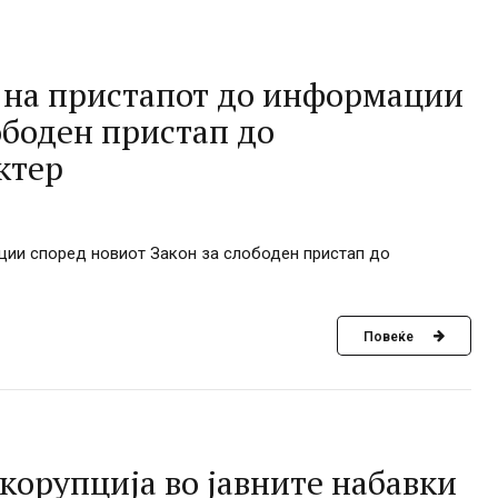
 на пристапот до информации
ободен пристап до
ктер
ции според новиот Закон за слободен пристап до
Повеќе
корупција во јавните набавки