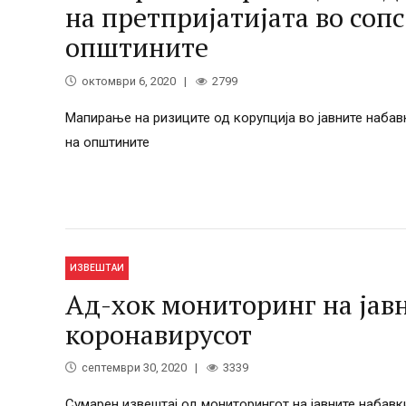
на претпријатијата во сопс
општините
октомври 6, 2020
2799
Мапирање на ризиците од корупција во јавните набавк
на општините
ИЗВЕШТАИ
Ад-хок мониторинг на јав
коронавирусот
септември 30, 2020
3339
Сумарен извештај од мониторингот на јавните набавк