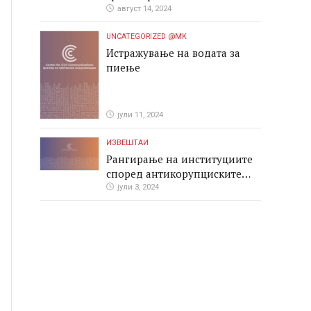
август 14, 2024
UNCATEGORIZED @MK
Истражување на водата за
пиење
јули 11, 2024
ИЗВЕШТАИ
Рангирање на институциите
според антикорупциските
перформаси во јавните
јули 3, 2024
набавки