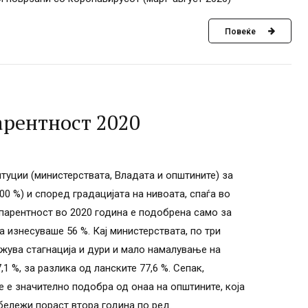
Повеќе
арентност 2020
туции (министерствата, Владата и општините) за
0 %) и според градацијата на нивоата, спаѓа во
спарентност во 2020 година е подобрена само за
а изнесуваше 56 %. Кај министерствата, по три
ежува стагнација и дури и мало намалување на
1 %, за разлика од ланските 77,6 %. Сепак,
е е значително подобра од онаа на општините, која
бележи пораст втора година по ред.