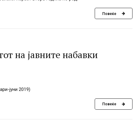
Повеќе
от на јавните набавки
ари-јуни 2019)
Повеќе