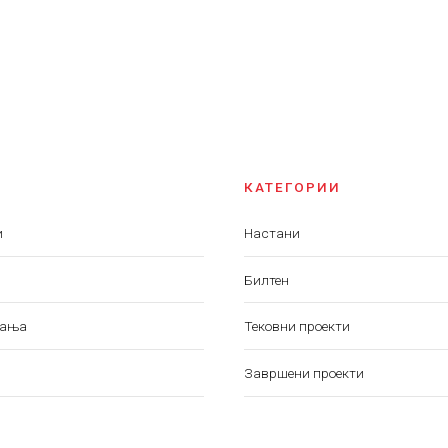
КАТЕГОРИИ
и
Настани
Билтен
вања
Тековни проекти
Завршени проекти