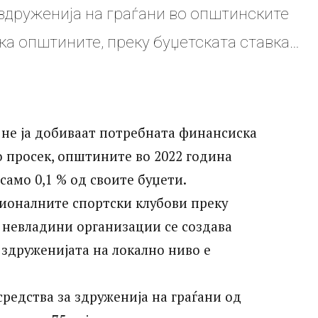
здруженија на граѓани во општинските
а општините, преку буџетската ставка
адини организации“ во 2022 година
 над 90 % од парите се доделени на
и на локалните власти и кои, во
 не ја добиваат потребната финансиска
еден милион евра годишно. Поконкретно,
 просек, општините во 2022 година
само 0,1 % од своите буџети.
 клучни наоди:
сионалните спортски клубови преку
а невладини организации се создава
здруженијата на локално ниво е
редства за здруженија на граѓани од