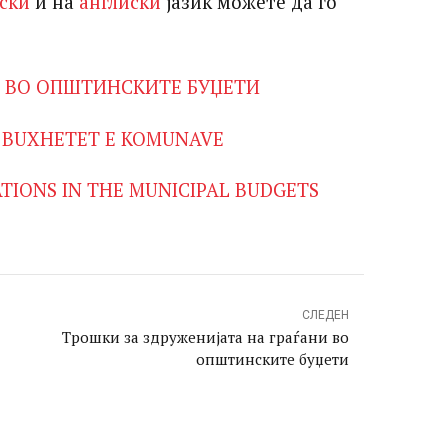
ски
и на
англиски
јазик можете да го
И ВО ОПШТИНСКИТЕ БУЏЕТИ
Ë BUXHETET E KOMUNAVE
IATIONS IN THE MUNICIPAL BUDGETS
СЛЕДЕН
Трошки за здруженијата на граѓани во
општинските буџети