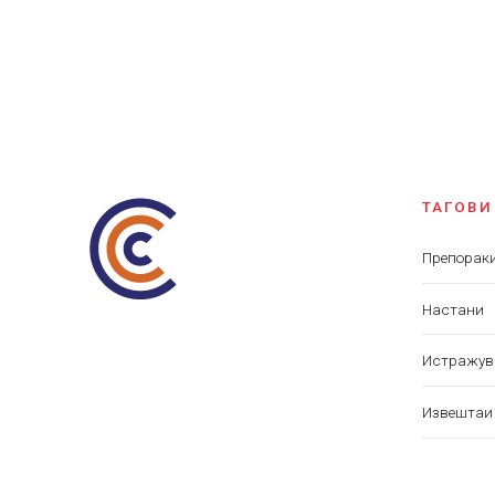
ТАГОВИ
Препорак
Настани
Истражу
Извештаи