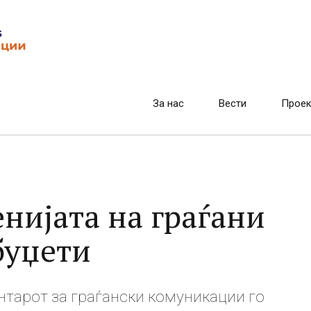
За нас
Вести
Проек
нијата на граѓани
буџети
ентарот за граѓански комуникации го