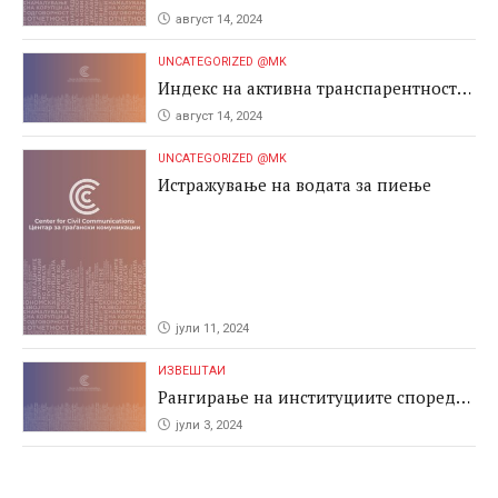
август 14, 2024
UNCATEGORIZED @MK
Индекс на активна транспарентност
2024
август 14, 2024
UNCATEGORIZED @MK
Истражување на водата за пиење
јули 11, 2024
ИЗВЕШТАИ
Рангирање на институциите според
антикорупциските перформаси во
јули 3, 2024
јавните набавки