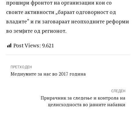
прошири фронтот на организации кои со
прошири фронтот на организации кои со
своите активности „бараат одговорност од
своите активности „бараат одговорност
владите“ и ги заговараат неопходните реформи
од владите“ и ги заговараат неопходните
во земјите од регионот.
реформи во земјите од регионот.
Post Views:
9.621
ПРЕТХОДЕН
Медиумите за нас во 2017 година
СЛЕДЕН
Прирачник за следење и контрола на
целисходноста во јавните набавки