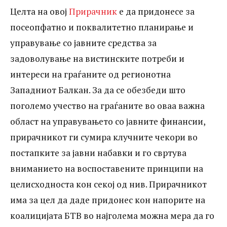
граѓаните од регионотна Западниот
Целта на овој
Прирачник
е да придонесе за
Балкан. За да се обезбеди што поголемо
посеопфатно и поквалитетно планирање и
управување со јавните средства за
учество на граѓаните во оваа важна
задоволување на вистинските потреби и
област на управувањето со јавните
интереси на граѓаните од регионотна
финансии, прирачникот ги сумира
Западниот Балкан. За да се обезбеди што
клучните чекори во постапките за јавни
поголемо учество на граѓаните во оваа важна
набавки и го свртува вниманието на
област на управувањето со јавните финансии,
прирачникот ги сумира клучните чекори во
воспоставените принципи на
постапките за јавни набавки и го свртува
целисходноста кон секој од нив.
вниманието на воспоставените принципи на
Прирачникот има за цел да даде
целисходноста кон секој од нив. Прирачникот
придонес кон напорите на коалицијата
има за цел да даде придонес кон напорите на
БТВ во најголема можна мера да го
коалицијата БТВ во најголема можна мера да го