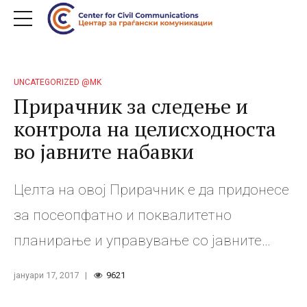
UNCATEGORIZED @MK
Прирачник за следење и
контрола на целисходноста
во јавните набавки
Целта на овој Прирачник е да придонесе
за посеопфатно и поквалитетно
планирање и управување со јавните
средства за задоволување на
јануари 17, 2017
9621
вистинските потреби и интереси на