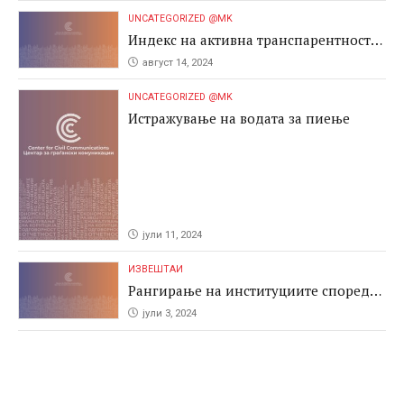
UNCATEGORIZED @MK
Индекс на активна транспарентност
2024
август 14, 2024
UNCATEGORIZED @MK
Истражување на водата за пиење
јули 11, 2024
ИЗВЕШТАИ
Рангирање на институциите според
антикорупциските перформаси во
јули 3, 2024
јавните набавки