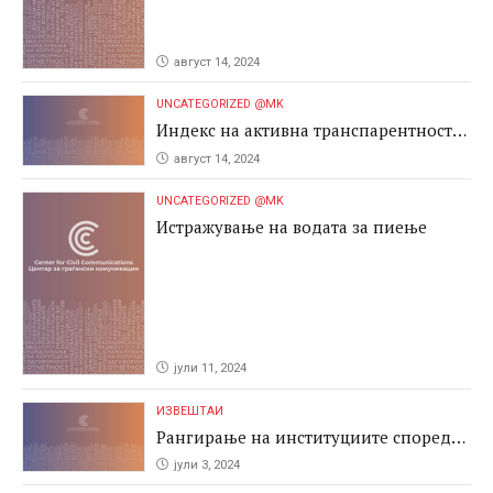
август 14, 2024
UNCATEGORIZED @MK
Индекс на активна транспарентност
2024
август 14, 2024
UNCATEGORIZED @MK
Истражување на водата за пиење
јули 11, 2024
ИЗВЕШТАИ
Рангирање на институциите според
антикорупциските перформаси во
јули 3, 2024
јавните набавки