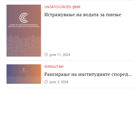
UNCATEGORIZED @MK
Истражување на водата за пиење
јули 11, 2024
ИЗВЕШТАИ
Рангирање на институциите според
антикорупциските перформаси во
јули 3, 2024
јавните набавки