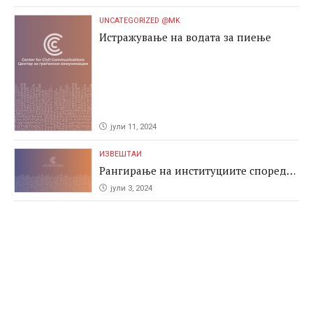
UNCATEGORIZED @MK
Истражување на водата за пиење
јули 11, 2024
ИЗВЕШТАИ
Рангирање на институциите според
антикорупциските перформаси во
јули 3, 2024
јавните набавки