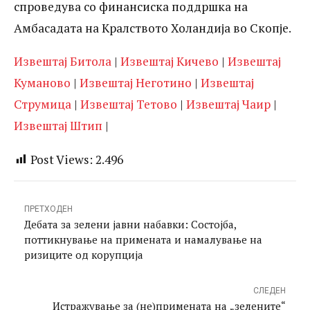
спроведува со финансиска поддршка на
Амбасадата на Кралството Холандија во Скопје.
Извештај Битола
|
Извештај Кичево
|
Извештај
Куманово
|
Извештај Неготино
|
Извештај
Струмица
|
Извештај Тетово
|
Извештај Чаир
|
Извештај Штип
|
Post Views:
2.496
ПРЕТХОДЕН
Дебата за зелени јавни набавки: Состојба,
поттикнување на примената и намалување на
ризиците од корупција
СЛЕДЕН
Истражување за (не)примената на „зелените“