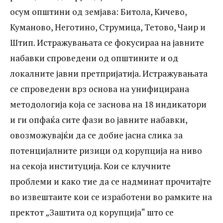
осум општини од земјава: Битола, Кичево,
Куманово, Неготино, Струмица, Тетово, Чаир и
Штип. Истражувањата се фокусираа на јавните
набавки спроведени од општините и од
локалните јавни претпријатија. Истражувањата
се спроведени врз основа на унифицирана
методологија која се заснова на 18 индикатори
и ги опфаќа сите фази во јавните набавки,
овозможувајќи да се добие јасна слика за
потенцијалните ризици од корупција на ниво
на секоја институција. Кои се клучните
проблеми и како тие да се надминат прочитајте
во извештаите кои се изработени во рамките на
пректот „Заштита од корупција“ што се