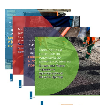
набавки во осум општини од земјава:
Битола, Кичево, Куманово, Неготино,
Струмица, Тетово, Чаир и Штип.
Истражувањата се фокусираа на јавните
набавки спроведени од општините и од
локалните јавни претпријатија.
Истражувањата се спроведени врз
основа на унифицирана методологија
која се заснова на 18 индикатори и ги
опфаќа сите фази во јавните набавки,
овозможувајќи да се добие јасна слика
за потенцијалните ризици од корупција