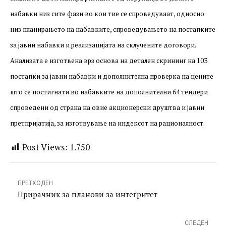
нивните набавки во вкупните набавки на
набавки низ сите фази во кои тие се спроведуваат, односно
Република Северна Македонија во 2019
низ планирањето на набавките, спроведувањето на постапките
година изнесува високи 27 %. Целта на
за јавни набавки и реализацијата на склучените договори.
оваа анализа е да ги мапира ризиците
Анализата е изготвена врз основа на детален скрининг на 103
постапки за јавни набавки и дополнителна проверка на цените
од корупција во јавните набавки низ сите
што се постигнати во набавките на дополнителни 64 тендери
фази во кои тие се спроведуваат,
спроведени од страна на овие акционерски друштва и јавни
односно низ планирањето на набавките,
претпријатија, за изготвување на индексот на рационалност.
спроведувањето на постапките за јавни
Post Views:
1.750
набавки и реализацијата на склучените
договори. Анализата е изготвена врз
ПРЕТХОДЕН
основа на детален скрининг на 103
Прирачник за планови за интегритет
постапки за јавни набавки и
СЛЕДЕН