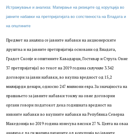
јавните набавки на акционерските
Истражување и анализа: Мапирање на ризиците од корупција во
друштва и на јавните претпријатија
јавните набавки на претпријатијата во сопственоста на Владата и
основани од Владата, Градот Скопје и
на општините
општините Кавадарци, Гостивар и
Предмет на анализа се јавните набавки на акционерските
Струга. Овие 37 претпријатија1 во текот
друштва и на јавните претпријатија основани од Владата,
на 2019 година склучиле 3.342 договори
Градот Скопје и општините Кавадарци, Гостивар и Струга. Овие
37 претпријатија1 во текот на 2019 година склучиле 3.342
за јавни набавки, во вкупна вредност од
договори за јавни набавки, во вкупна вредност од 15,2
15,2 милијарди денари, односно 247
милијарди денари, односно 247 милиони евра. За значајноста на
милиони евра. За значајноста на
прашањето за јавните набавки токму на овие договорни
прашањето за јавните набавки токму на
органи говори податокот дека годишната вредност на
овие договорни органи говори
нивните набавки во вкупните набавки на Република Северна
Македонија во 2019 година изнесува високи 27 %. Целта на оваа
податокот дека годишната вредност на
анализа е да ги мапира ризиците од корупција во јавните