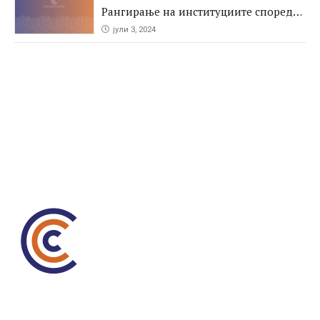
Рангирање на институциите според
антикорупциските перформаси во
јули 3, 2024
јавните набавки