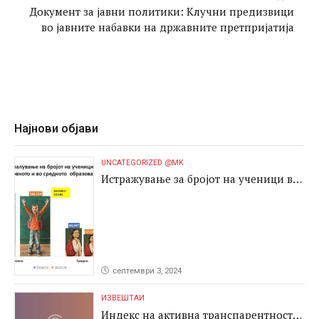
дополнителна проверка на цените што
Документ за јавни политики: Клучни предизвици
во јавните набавки на државните претпријатија
се постигнати во набавките на
дополнителни 64 тендери спроведени од
страна на овие акционерски друштва и
јавни претпријатија, за изготвување на
Најнови објави
индексот на рационалност.
UNCATEGORIZED @MK
Истражување за бројот на ученици во
основното и во средното образование
септември 3, 2024
ИЗВЕШТАИ
Индекс на активна транспарентност