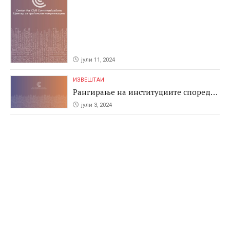
јули 11, 2024
ИЗВЕШТАИ
Рангирање на институциите според
антикорупциските перформаси во
јули 3, 2024
јавните набавки