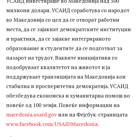
авионската дезинсекција на комарци ги
УСАИД инвестираше во Македонија над 500
милиони долари. УСАИД соработува со народот
чинела институциите од 176 до 606
во Македонија со цел да се отворат работни
денари за еден хектар, со што
места, да се зајакнат демократските институции
највисоката цена е за дури 244%
и практики, да се зајакне интегрираното
повисока од најниската; системите за
образование и студентите да се подготват за
електронска евиденција на работното
пазарот на трудот. Ваквите иницијативи го
подобруваат квалитетот на животот и ја
време се купувани по цени кои се
поддржуваат транзицијата на Македонија кон
движат од 43.200 ден. до 160.000 ден. за
стабилна и просперитетна демократија. УСАИД
еден систем, со што највисоката цена е
обезбедува економска и хуманитарна помош во
за дури 270% повисока од најниската;
повеќе од 100 земји. Повеќе информации на
контејнерите за отпад (метални 1,1 м3)
macedonia.usaid.gov
или на Фејсбук-страницата
www.facebook.com/USAIDMacedonia.
се купувани по цени кои се движат од
12.383 до 18.502 денари, што значи дека