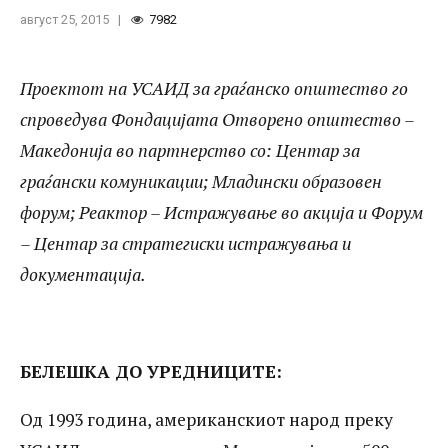
рационалност бр. 13 во кој се споредени
август 25, 2015
7982
цените по кои се купувани авионска
дезинсекција на комарци, системи за
Проектот на УСАИД за граѓанско општество
го
електронска евиденција на работното
спроведува Фондацијата Отворено општество –
Македонија во партнерство со: Центар за
време, контејнери за отпад, собирање,
граѓански комуникации; Младински образовен
транспорт и уништување на медицински
форум; Реактор – Истражување во акција и Форум
отпад и пилешки стек. Најголема
– Центар за стратегиски истражувања и
разлика во цените е евидентирана во
документација.
набавката на системите за електронска
евиденција на работно време, а најмала
БЕЛЕШКА ДО УРЕДНИЦИТЕ:
кај контејнерите за отпад. Поконкретно
евидентирани се следните разлики:
Од 1993 година, американскиот народ преку