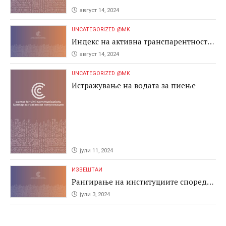
август 14, 2024
UNCATEGORIZED @MK
Индекс на активна транспарентност
2024
август 14, 2024
UNCATEGORIZED @MK
Истражување на водата за пиење
јули 11, 2024
ИЗВЕШТАИ
Рангирање на институциите според
антикорупциските перформаси во
јули 3, 2024
јавните набавки