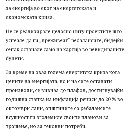
целосно ниту проектите што успеале да
за енергија во екот на енергетската и
ги „преживеат“ ребалансите, бидејќи
економската криза.
сепак останале само на хартија во
Не се реализирале целосно ниту проектите што
ревидираните буџети. За време на оваа
успеале да ги „преживеат“ ребалансите, бидејќи
голема енергетска криза кога цените на
сепак останале само на хартија во ревидираните
енергијата, но и на сите останати
буџети.
производи, се вивнаа до плафон,
За време на оваа голема енергетска криза кога
достигнувајќи годишна стапка на
цените на енергијата, но и на сите останати
инфлација речиси до 20 % во октомври
производи, се вивнаа до плафон, достигнувајќи
лани, општините со ребалансите
годишна стапка на инфлација речиси до 20 % во
октомври лани, општините со ребалансите
всушност ги зголемиле своите планови
всушност ги зголемиле своите планови за
за трошење, но за тековни потреби.
трошење, но за тековни потреби.