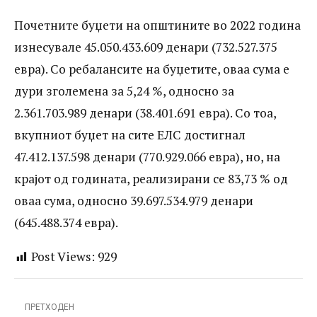
Почетните буџети на општините во 2022
Почетните буџети на општините во 2022 година
година изнесувале 45.050.433.609
изнесувале 45.050.433.609 денари (732.527.375
денари (732.527.375 евра). Со
евра). Со ребалансите на буџетите, оваа сума е
ребалансите на буџетите, оваа сума е
дури зголемена за 5,24 %, односно за
дури зголемена за 5,24 %, односно за
2.361.703.989 денари (38.401.691 евра). Со тоа,
2.361.703.989 денари (38.401.691 евра).
вкупниот буџет на сите ЕЛС достигнал
47.412.137.598 денари (770.929.066 евра), но, на
Со тоа, вкупниот буџет на сите ЕЛС
крајот од годината, реализирани се 83,73 % од
достигнал 47.412.137.598 денари
оваа сума, односно 39.697.534.979 денари
(770.929.066 евра), но, на крајот од
(645.488.374 евра).
годината, реализирани се 83,73 % од
Post Views:
929
оваа сума, односно 39.697.534.979
денари (645.488.374 евра).
ПРЕТХОДЕН