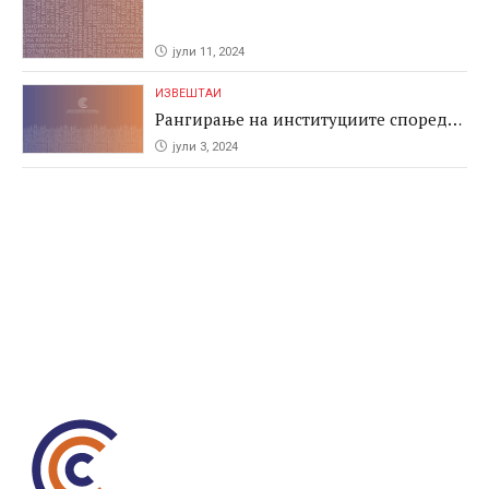
јули 11, 2024
ИЗВЕШТАИ
Рангирање на институциите според
антикорупциските перформаси во
јули 3, 2024
јавните набавки