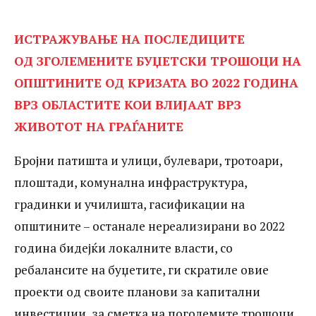
ВРЗ ЖИВОТОТ НА ГРАЃАНИТЕ Бројни
патишта и улици, булевари, тротоари,
ИСТРАЖУВАЊЕ НА ПОСЛЕДИЦИТЕ
плоштади, комунална инфраструктура,
ОД ЗГОЛЕМЕНИТЕ БУЏЕТСКИ ТРОШОЦИ НА
ОПШТИНИТЕ ОД КРИЗАТА ВО 2022 ГОДИНА
градинки и училишта, гасификации на
ВРЗ ОБЛАСТИТЕ КОИ ВЛИЈААТ ВРЗ
општините – останале нереализирани
ЖИВОТОТ НА ГРАЃАНИТЕ
во 2022 година бидејќи локалните
Бројни патишта и улици, булевари, тротоари,
власти, со ребалансите на буџетите, ги
плоштади, комунална инфраструктура,
скратиле овие проекти од своите
градинки и училишта, гасификации на
планови за капитални инвестиции, за
општините – останале нереализирани во 2022
сметка на поголемите трошоци за
година бидејќи локалните власти, со
енергија во екот на енергетската и
ребалансите на буџетите, ги скратиле овие
проекти од своите планови за капитални
економската криза. Не се реализирале
инвестиции, за сметка на поголемите трошоци