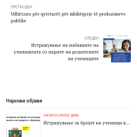
ПРЕТХОДЕН
Udhëzues për qytetarët për mbikëqyrje të prokurimeve
publike
СЛЕДЕН
Истражување на набавките на
училиштата со парите на родителите
на учениците
Најнови објави
UNCATEGORIZED @MK
Истражување за бројот на ученици во
основното и во средното образование