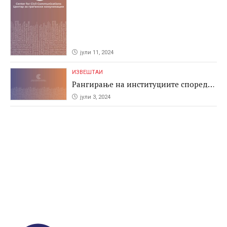
јули 11, 2024
ИЗВЕШТАИ
Рангирање на институциите според
антикорупциските перформаси во
јули 3, 2024
јавните набавки