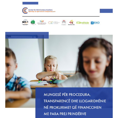
година, Центарот за граѓански
комуникации го објави истражувањето
Отсуство на процедури, транспарентност
и отчетност кај набавките коишто се
финансираат со пари од родителите во
училиштата. Доцнењето на
Министерството за образование и наука
(МОН) да изготви подзаконски акти со
кои ќе се регулира начинот на
спроведување на набавките во
воспитно-образовните институции, кои
не подлежат на Законот за јавни