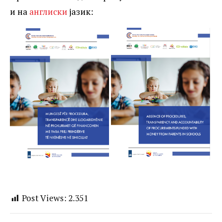
и на
англиски
јазик:
Post Views:
2.351