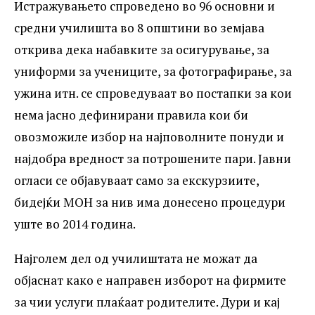
Истражувањето спроведено во 96 основни и
средни училишта во 8 општини во земјава
открива дека набавките за осигурување, за
униформи за учениците, за фотографирање, за
ужина итн. се спроведуваат во постапки за кои
нема јасно дефинирани правила кои би
овозможиле избор на најповолните понуди и
најдобра вредност за потрошените пари. Јавни
огласи се објавуваат само за екскурзиите,
бидејќи МОН за нив има донесено процедури
уште во 2014 година.
Најголем дел од училиштата не можат да
објаснат како е направен изборот на фирмите
за чии услуги плаќаат родителите. Дури и кај