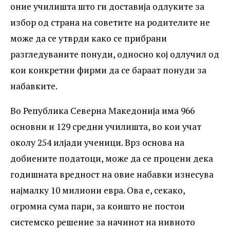
оние училишта што ги доставија одлуките за
избор од страна на советите на родителите не
може да се утврди како се прибрани
разгледуваните понуди, односно кој одлучил од
кои конкретни фирми да се бараат понуди за
набавките.
Во Република Северна Македонија има 966
основни и 129 средни училишта, во кои учат
околу 254 илјади ученици. Врз основа на
добиените податоци, може да се процени дека
годишната вредност на овие набавки изнесува
најмалку 10 милиони евра. Ова е, секако,
огромна сума пари, за коишто не постои
системско решение за начинот на нивното