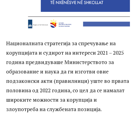
набавки, им овозможува на училиштата
да бидат нетранспарентни и неотчетни
за начинот на трошење на парите од
родителите.
Националната стратегија за спречување на
корупцијата и судирот на интереси 2021 – 2025
година предвидуваше Министерството за
образование и наука да ги изготви овие
подзаконски акти (правилници) уште во првата
половина од 2022 година, со цел да се намалат
широките можности за корупција и
злоупотреба на службената позиција.