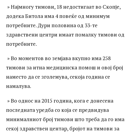
граѓански комуникации го објави
» Најмногу тимови, 18 недостигаат во Скопје,
истражувањето за капацитетите на
додека Битола има 4 повеќе од минимум
потребните. Дури половина од 33-те
итната медицинска помош во земјава.
здравствени центри имаат помалку тимови од
Истражувањето покажа дека: » Во
потребните.
земјава вкупно недостигаат 52 екипи за
» Во моментов во земјава вкупно има 258
итна медицинска помош за да може да
тимови за итна медицинска помош и овој број
се задоволи барем законски
наместо да се зголемува, секоја година се
пропишаниот минимум на тимови што
намалува.
треба да ги има еден медицински центар
» Во однос на 2015 година, кога е донесена
во зависност од бројот на жители што ги
последната уредба со која се предвидува
опфаќа.
минималниот број тимови што треба да го има
секој здравствен центар, бројот на тимови за