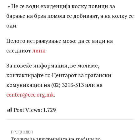
» Не се води евиденција колку повици за
барање на брза помош се добиваат, а на колку се
оди.
Целото истражување може да се види на
следниот
линк
.
За повеќе информации, ве молиме,
контактирајте го Центарот за граѓански
комуникации на (02) 3213-513 или на
center@ccc.org.mk
.
Post Views:
1.729
ПРЕТХОДЕН
Трошки за здруженијата на граѓани во