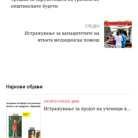
општинските буџети
СЛЕДЕН
Истражување за капацитетите на
итната медицинска помош
Најнови објави
UNCATEGORIZED @MK
Истражување за бројот на ученици во
основното и во средното образование