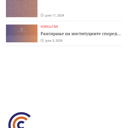
јули 11, 2024
ИЗВЕШТАИ
Рангирање на институциите според
антикорупциските перформаси во
јули 3, 2024
јавните набавки