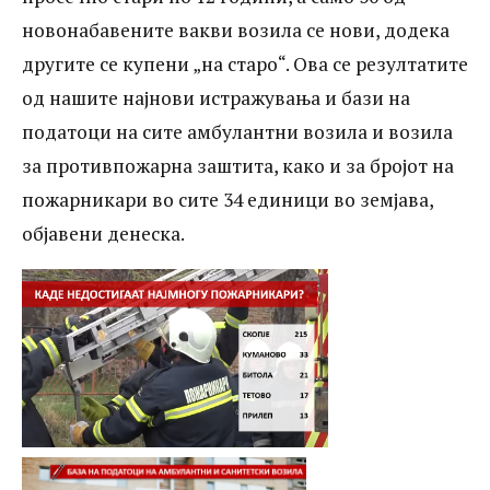
податоци за амбулантни и санитетски
новонабавените вакви возила се нови, додека
возила
другите се купени „на старо“. Ова се резултатите
од нашите најнови истражувања и бази на
податоци на сите амбулантни возила и возила
за противпожарна заштита, како и за бројот на
пожарникари во сите 34 единици во земјава,
објавени денеска.