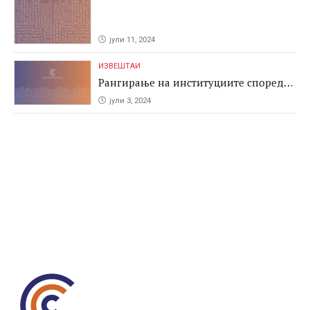
јули 11, 2024
ИЗВЕШТАИ
Рангирање на институциите според
антикорупциските перформаси во
јули 3, 2024
јавните набавки