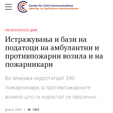
UNCATEGORIZED @MK
Истражувања и бази на
податоци на амбулантни и
противпожарни возила и на
пожарникари
Во земјава недостигаат 340
пожарникари, а противпожарните
возила што ги користат се просечно
стари по 27 години. Слично е и кај
јуни 6, 2023
1423