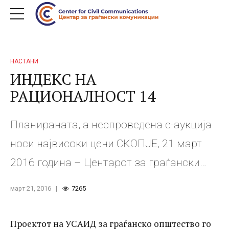
НАСТАНИ
ИНДЕКС НА
РАЦИОНАЛНОСТ 14
Планираната, а неспроведена е-аукција
носи највисоки цени СКОПЈЕ, 21 март
2016 година – Центарот за граѓански
комуникации денеска го објавува
март 21, 2016
7265
Индексот на рационалност бр. 14 во кој
се споредени цените по кои се купувани
Проектот на УСАИД за граѓанско општество го