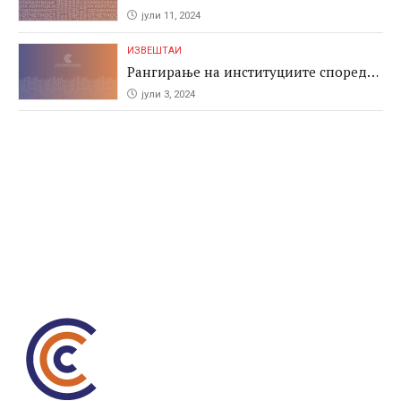
јули 11, 2024
ИЗВЕШТАИ
Рангирање на институциите според
антикорупциските перформаси во
јули 3, 2024
јавните набавки