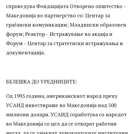
метални архивски ормари, јаглен и
спроведува Фондацијата Отворено општество –
Македонија во партнерство со: Центар за
училишни столчиња. Најголемата
граѓански комуникации; Младински образовен
разлика во цената е евидентирана во
форум; Реактор – Истражување во акција и
набавката на јаглен, а најмала во
Форум – Центар за стратегиски истражувања и
набавката на заштитните гумени чизми.
документација.
Поконкретно евидентирани се следните
разлики: метални архивски ормани ги
БЕЛЕШКА ДО УРЕДНИЦИТЕ:
чинеле институциите од 6.476 до 14.293
денари за 1 орман, со речиси идентични
Од 1993 година, американскиот народ преку
димензии со што највисоката цена е за
УСАИД инвестираше во Македонија над 500
милиони долари. УСАИД соработува со народот
дури 121% повисока од најниската;
во Македонија со цел да се отворат работни
јагленот е купуван по цени кои се
места, да се зајакнат демократските институции