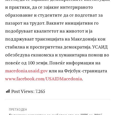
движат од 1.652 денари до 4.720 денари
и практики, да се зајакне интегрираното
за еден тон со што највисоката цена е за
образование и студентите да се подготват за
дури 186% повисока од најниската;
пазарот на трудот. Ваквите иницијативи го
подобруваат квалитетот на животот и ја
училишни столчиња со стандардни
поддржуваат транзицијата на Македонија кон
димензии се купувани по цени кои се
стабилна и просперитетна демократија. УСАИД
движат од 505 до 1.062 денари, што
обезбедува економска и хуманитарна помош во
значи дека највисоката цена е за 110%
повеќе од 100 земји. Повеќе информации на
повисока од најниската и заштитни
macedonia.usaid.gov
или на Фејсбук-страницата
www.facebook.com/USAIDMacedonia
.
гумени чизми, високи до колена ги
чинеле комуналните претпријатија од
Post Views:
7.265
400 до 728 денари за пар со што
највисоката цена платена за оваа услуга
ПРЕТХОДЕН