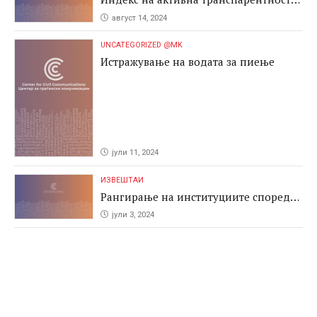
2024
август 14, 2024
UNCATEGORIZED @MK
Истражување на водата за пиење
јули 11, 2024
ИЗВЕШТАИ
Рангирање на институциите според
антикорупциските перформаси во
јули 3, 2024
јавните набавки