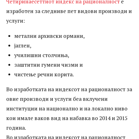
Четиринаесеттиот индекс на рационалност
е
на индексот на рационалност за овие
изработен за следниве пет видови производи и
производи и услуги беа вклучени
услуги:
институции на национално и на локално
метални архивски ормани,
ниво кои имале ваков вид на набавка во
јаглен,
2014 и 2015 година.Во изработката на
училишни столчиња,
индексот на рационалност беа вклучени
заштитни гумени чизми и
чистење речни корита.
70 институции, кои за набавките на овие
стоки и услуги спровеле 74 тендери.
Во изработката на индексот на рационалност за
овие производи и услуги беа вклучени
институции на национално и на локално ниво
кои имале ваков вид на набавка во 2014 и 2015
година.
Во изработката на индексот на рационалност