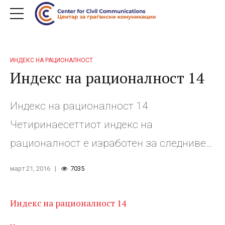
ИНДЕКС НА РАЦИОНАЛНОСТ
Индекс на рационалност 14
Индекс на рационалност 14
Четиринаесеттиот индекс на
рационалност е изработен за следниве
пет видови производи и услуги: метални
март 21, 2016
7035
архивски ормани, јаглен, училишни
столчиња, заштитни гумени чизми и
Индекс на рационалност 14
чистење речни корита. Во изработката