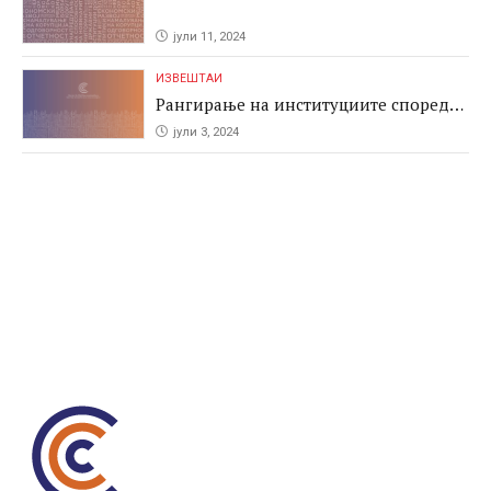
јули 11, 2024
ИЗВЕШТАИ
Рангирање на институциите според
антикорупциските перформаси во
јули 3, 2024
јавните набавки