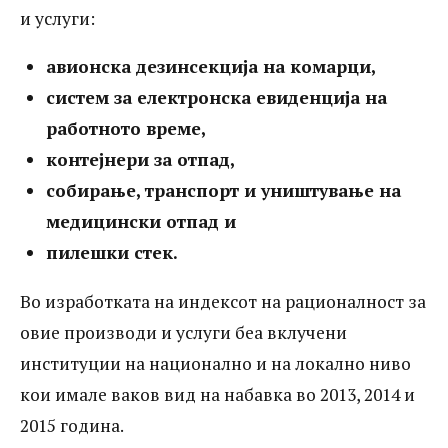
и услуги:
отпад и пилешки стек. Во изработката на
индексот на рационалност за овие
авионска дезинсекција на комарци,
производи и услуги беа вклучени
систем за електронска евиденција на
работното време,
институции на национално и на локално
контејнери за отпад,
ниво кои имале ваков вид на набавка во
собирање, транспoрт и
уништување на
2013, 2014 и 2015 година. Во
медицински отпад и
изработката на индексот на
пилешки стек.
рационалност иницијално беа вклучени
Во изработката на индексот на рационалност за
67 тендери спроведени од институции на
овие производи и услуги беа вклучени
национално и на локално ниво. Но, од
институции на национално и на локално ниво
објективни или субјективни причини
кои имале ваков вид на набавка во 2013, 2014 и
2015 година.
наведени детално во анализата, крајно,