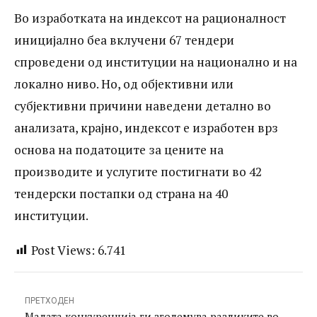
индексот е изработен врз основа на
Во изработката на индексот на рационалност
податоците за цените на производите и
иницијално беа вклучени 67 тендери
спроведени од институции на национално и на
услугите постигнати во 42 тендерски
локално ниво. Но, од објективни или
постапки од страна на 40 институции.
субјективни причини наведени детално во
анализата, крајно, индексот е изработен врз
основа на податоците за цените на
производите и услугите постигнати во 42
тендерски постапки од страна на 40
институции.
Post Views:
6.741
ПРЕТХОДЕН
Малата конкуренција ги зголемува разликите во