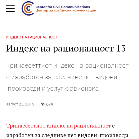
ИНДЕКС НА РАЦИОНАЛНОСТ
Индекс на рационалност 13
Тринаесеттиот индекс на рационалност
е изработен за следниве пет видови
производи и услуги: авионска
дезинсекција на комарци, систем за
август 25, 2015
6741
електронска евиденција на работното
време, контејнери за отпад, собирање,
Тринаесеттиот индекс на рационалност
е
транспoрт и уништување на медицински
изработен за следниве пет видови производи