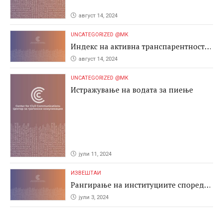
август 14, 2024
UNCATEGORIZED @MK
Индекс на активна транспарентност
2024
август 14, 2024
UNCATEGORIZED @MK
Истражување на водата за пиење
јули 11, 2024
ИЗВЕШТАИ
Рангирање на институциите според
антикорупциските перформаси во
јули 3, 2024
јавните набавки