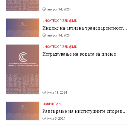
август 14, 2024
UNCATEGORIZED @MK
Индекс на активна транспарентност
2024
август 14, 2024
UNCATEGORIZED @MK
Истражување на водата за пиење
јули 11, 2024
ИЗВЕШТАИ
Рангирање на институциите според
антикорупциските перформаси во
јули 3, 2024
јавните набавки