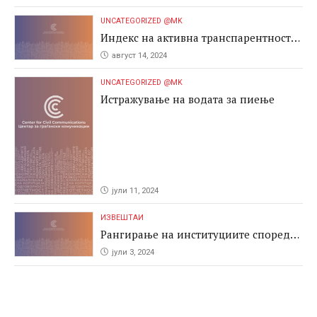
UNCATEGORIZED @MK
Индекс на активна транспарентност
2024
август 14, 2024
UNCATEGORIZED @MK
Истражување на водата за пиење
јули 11, 2024
ИЗВЕШТАИ
Рангирање на институциите според
антикорупциските перформаси во
јули 3, 2024
јавните набавки