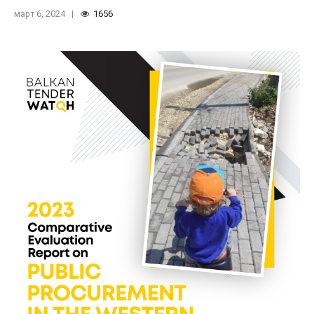
Балкан, изработен од коалицијата на
март 6, 2024
1656
граѓански организации за борба против
корупцијата во јавните набавки, Балкан
Тендер Воч.