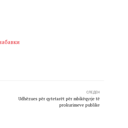
 набавки
СЛЕДЕН
Udhëzues për qytetarët për mbikëqyrje të
prokurimeve publike