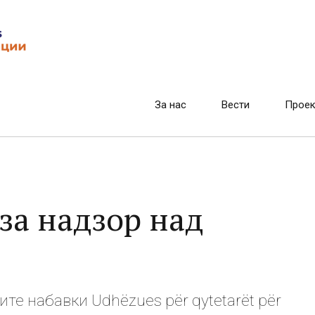
За нас
Вести
Проек
 за надзор над
ите набавки Udhëzues për qytetarët për