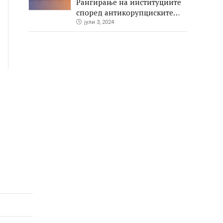
Рангирање на институциите
според антикорупциските
перформаси во јавните
јули 3, 2024
набавки