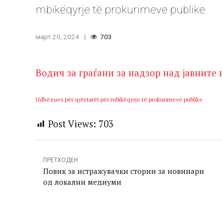
mbikëqyrje të prokurimeve publike
март 20, 2024
703
Водич за граѓани за надзор над јавните
Udhëzues për qytetarët për mbikëqyrje të prokurimeve publike
Post Views:
703
ПРЕТХОДЕН
Повик за истражувачки стории за новинари
од локални медиуми