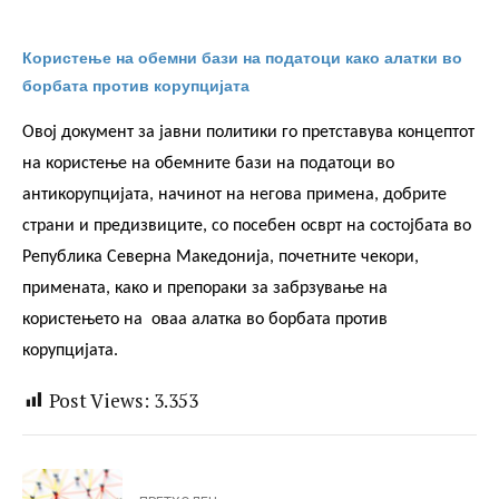
користење на обемните бази на
податоци во антикорупцијата, начинот
Користење на обемни бази на податоци како алатки во
борбата против корупцијата
на негова примена, добрите страни и
предизвиците, со посебен осврт на
Овој документ за јавни политики го претставува концептот
на користење на обемните
бази на податоци во
состојбата во Република Северна
антикорупцијата, начинот на негова примена, добрите
Македонија, почетните чекори,
страни и
предизвиците, со посебен осврт на состојбата во
примената, како и препораки за
Република Северна Македонија,
почетните чекори,
примената, како и препораки за забрзување на
забрзување на користењето на оваа
користењето на оваа
алатка во борбата против
алатка во борбата против корупцијата.
корупцијата.
Post Views:
3.353