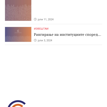
јули 11, 2024
ИЗВЕШТАИ
Рангирање на институциите според
антикорупциските перформаси во
јули 3, 2024
јавните набавки