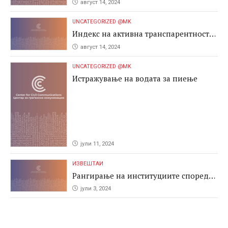
август 14, 2024
UNCATEGORIZED @MK
Индекс на активна транспарентност
2024
август 14, 2024
UNCATEGORIZED @MK
Истражување на водата за пиење
јули 11, 2024
ИЗВЕШТАИ
Рангирање на институциите според
антикорупциските перформаси во
јули 3, 2024
јавните набавки