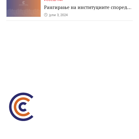
Рангирање на институциите според
антикорупциските перформаси во
јули 3, 2024
јавните набавки