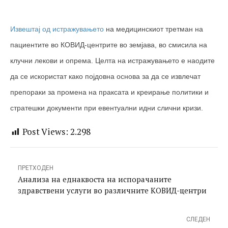
истражувањето е наодите да се
искористат како појдовна основа за да
Извештај од и
стражувањето
на медицинскиот третман на
се извлечат препораки за промена на
пациентите во КОВИД-центрите во земјава, во смисила на
праксата и креирање политики и
клучни лекови и опрема. Ц
елта на истражувањето е наодите
да се искористат како појдовна основа за да се извлечат
стратешки документи при евентуални
препораки за промена на праксата и креирање политики и
идни слични кризи.
стратешки документи при евентуални идни слични кризи.
Post Views:
2.298
ПРЕТХОДЕН
Анализа на еднаквоста на испорачаните
здравствени услуги во различните КОВИД-центри
СЛЕДЕН